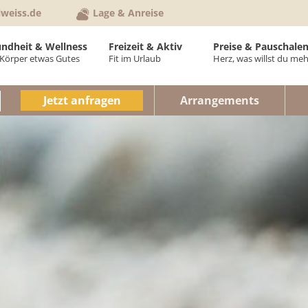
lweiss.de
Lage & Anreise
ndheit & Wellness
Freizeit & Aktiv
Preise & Pauschale
Körper etwas Gutes
Fit im Urlaub
Herz, was willst du meh
ellVital-Bereich
Aktiv im Hotel
Anfrage & Buchung
Preise Zimm
Jetzt anfragen
Arrangements
neipptherapie
Aktiv im Kurort
Anreise & Routenp
Preise Feri
hysiotherapie
Sommer
Newsletter
Pauschalen
anzkörpermassagen
Städte & Kultur
Hotelprospekt
Urlaubsinfos
osmetikbehandlungen
Winter
Gutschein schenke
Gutscheinwe
ruppenprogramm
Veranstaltungen
AGB