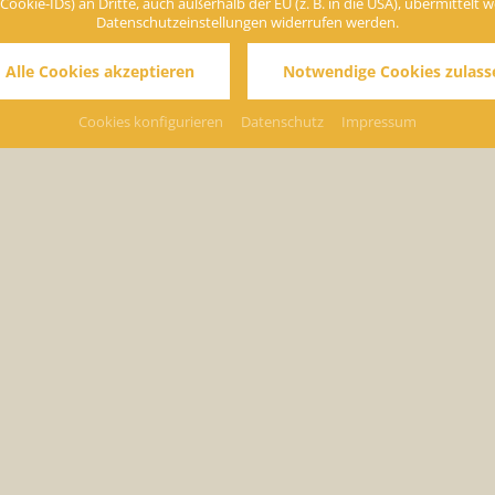
ie-IDs) an Dritte, auch außerhalb der EU (z. B. in die USA), übermittelt werd
Datenschutzeinstellungen widerrufen werden.
rausforderung
 Alle Cookies akzeptieren
Notwendige Cookies zulass
Cookies konfigurieren
Datenschutz
Impressum
 und die Qualifikation unserer Mitarbeiter.
rhaltung und -verbesserung fest auf dem Programm.
hr als 20 Jahren in unserem Schmuckkästchen und haben sich mit de