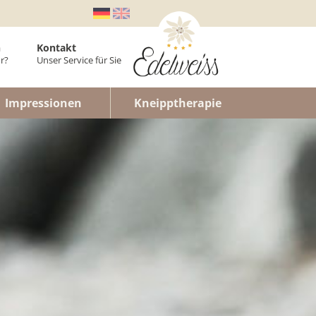
n
Kontakt
r?
Unser Service für Sie
er
Impressionen
Kneipptherapie
laner
enwohnung
n
lt