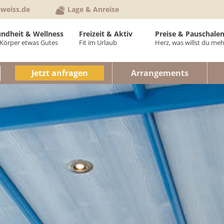
lweiss.de
Lage & Anreise
ndheit & Wellness
Freizeit & Aktiv
Preise & Pauschale
Körper etwas Gutes
Fit im Urlaub
Herz, was willst du meh
ellVital-Bereich
Aktiv im Hotel
Anfrage & Buchung
Preise Zimm
Jetzt anfragen
Arrangements
neipptherapie
Aktiv im Kurort
Anreise & Routenp
Preise Feri
hysiotherapie
Sommer
Newsletter
Pauschalen
anzkörpermassagen
Städte & Kultur
Hotelprospekt
Urlaubsinfos
osmetikbehandlungen
Winter
Gutschein schenke
Gutscheinwe
ruppenprogramm
Veranstaltungen
AGB