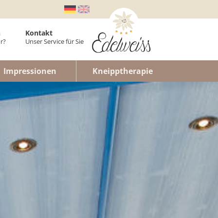
n
Kontakt
r?
Unser Service für Sie
er
Impressionen
Kneipptherapie
laner
enwohnung
n
lt