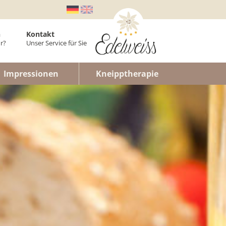
n
Kontakt
r?
Unser Service für Sie
er
Impressionen
Kneipptherapie
laner
enwohnung
n
lt