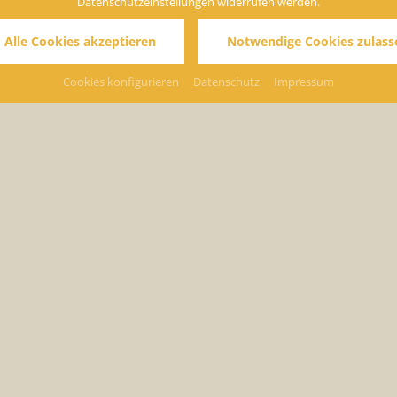
Datenschutzeinstellungen widerrufen werden.
 Alle Cookies akzeptieren
Notwendige Cookies zulass
Cookies konfigurieren
Datenschutz
Impressum
. beim ersten Schluck des
Auf Anfrage bieten
wir Ihnen auch
Obst über den kleinen
lactose- und
d Crêpes, Marmelade bis hin
glutenfreie Produkte an.
 Käsespezialitäten aus der
 Start in den Tag.
ndheitsbewusste ein Muss,
e Stärkung, die Sie für
 benötigen.
Räumlic