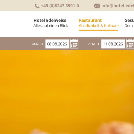
+49 (0)8247 3501-0
info@hotel-ede
Hotel Edelweiss
Restaurant
Gesu
Alles auf einen Blick
Gastlichkeit & Kulinarik
Dem 
Willkommen
Kulinarik & Küche
W
ANREISE
ABREISE
Zimmer & Suiten
Frühstücksbuffe
K
Tagungen & Seminare
Räumlichkeiten
P
Urlaubswetter
G
Auszeichnungen
K
Bewertungen
G
Alles auf einen Blick
Geschichte
Gutscheinwelt