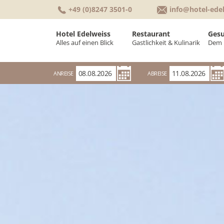
+49 (0)8247 3501-0
info@hotel-ede
Hotel Edelweiss
Restaurant
Gesu
Alles auf einen Blick
Gastlichkeit & Kulinarik
Dem 
Willkommen
Kulinarik & Küche
W
ANREISE
ABREISE
Zimmer & Suiten
Frühstücksbuffet
K
Tagungen & Seminare
Räumlichkeiten
P
Urlaubswetter
G
Auszeichnungen
K
Bewertungen
G
Alles auf einen Blick
Geschichte
Gutscheinwelt