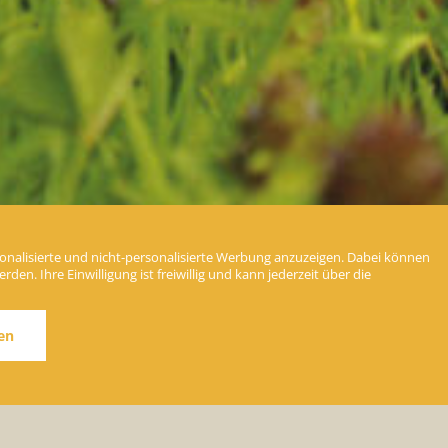
nalisierte und nicht-personalisierte Werbung anzuzeigen. Dabei können
en. Ihre Einwilligung ist freiwillig und kann jederzeit über die
Unser
Original Kneipp
Gesundheits
Tipp
en
Die Lehre Kneipps ist für uns
Verpflichtung und ständige
Herausforderung. Unsere
Pauschalangebote
basieren auf
der wissenschaftlich-fundierten
che
Kneipp-Kur. Alle
Anwendungen