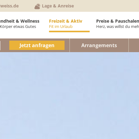
lweiss.de
Lage & Anreise
ndheit & Wellness
Freizeit & Aktiv
Preise & Pauschale
Körper etwas Gutes
Fit im Urlaub
Herz, was willst du meh
ellVital-Bereich
Aktiv im Hotel
Anfrage & Buchung
Preise Zimm
Jetzt anfragen
Arrangements
neipptherapie
Aktiv im Kurort
Anreise & Routenp
Preise Feri
hysiotherapie
Sommer
Newsletter
Pauschalen
anzkörpermassagen
Städte & Kultur
Hotelprospekt
Urlaubsinfos
osmetikbehandlungen
Winter
Gutschein schenke
Gutscheinwe
ruppenprogramm
Veranstaltungen
AGB