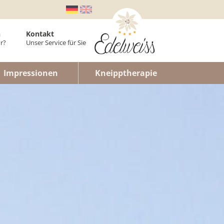
n
Kontakt
r?
Unser Service für Sie
er
Impressionen
Kneipptherapie
laner
enwohnung
n
lt