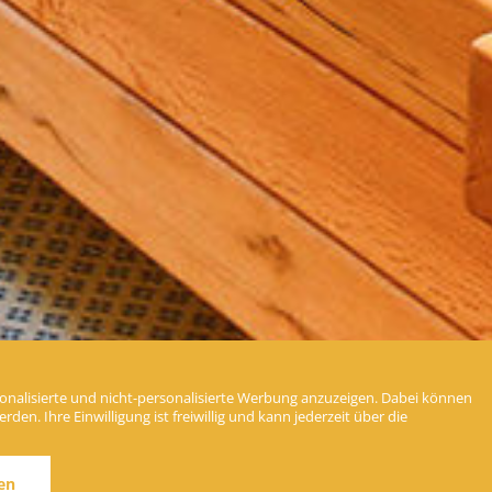
nalisierte und nicht-personalisierte Werbung anzuzeigen. Dabei können
en. Ihre Einwilligung ist freiwillig und kann jederzeit über die
Unser
Original Kneipp
Gesundheits
Tipp
en
Die Lehre Kneipps ist für uns