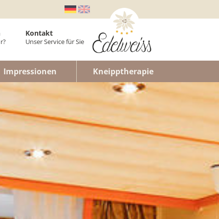
n
Kontakt
r?
Unser Service für Sie
er
Impressionen
Kneipptherapie
laner
enwohnung
n
lt