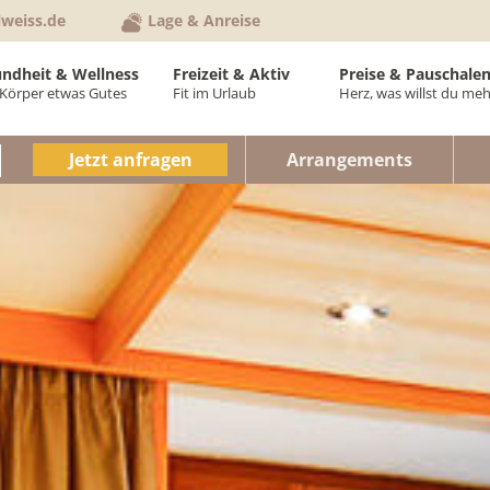
lweiss.de
Lage & Anreise
ndheit & Wellness
Freizeit & Aktiv
Preise & Pauschale
Körper etwas Gutes
Fit im Urlaub
Herz, was willst du meh
ellVital-Bereich
Aktiv im Hotel
Anfrage & Buchung
Preise Zimm
Jetzt anfragen
Arrangements
neipptherapie
Aktiv im Kurort
Anreise & Routenp
Preise Feri
hysiotherapie
Sommer
Newsletter
Pauschalen
anzkörpermassagen
Städte & Kultur
Hotelprospekt
Urlaubsinfos
osmetikbehandlungen
Winter
Gutschein schenke
Gutscheinwe
ruppenprogramm
Veranstaltungen
AGB