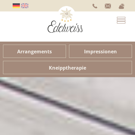
Arrangements
Impressionen
Kneipptherapie