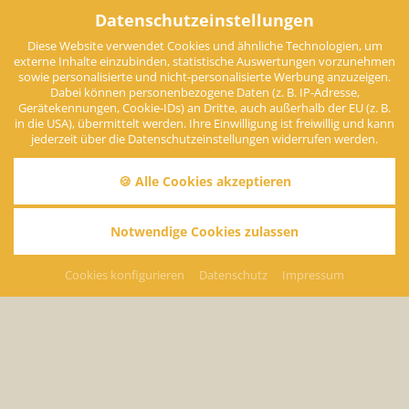
Datenschutzeinstellungen
Diese Website verwendet Cookies und ähnliche Technologien, um
externe Inhalte einzubinden, statistische Auswertungen vorzunehmen
sowie personalisierte und nicht-personalisierte Werbung anzuzeigen.
Dabei können personenbezogene Daten (z. B. IP-Adresse,
Gerätekennungen, Cookie-IDs) an Dritte, auch außerhalb der EU (z. B.
in die USA), übermittelt werden. Ihre Einwilligung ist freiwillig und kann
jederzeit über die Datenschutzeinstellungen widerrufen werden.
🍪 Alle Cookies akzeptieren
Notwendige Cookies zulassen
Doppelzimmer Standard
Cookies konfigurieren
Datenschutz
Impressum
Mit getrennten Betten und einem gemütlichen Balkon lässt
das Doppelzimmer keine Wohnwünsche offen.
zurück
Anfragen