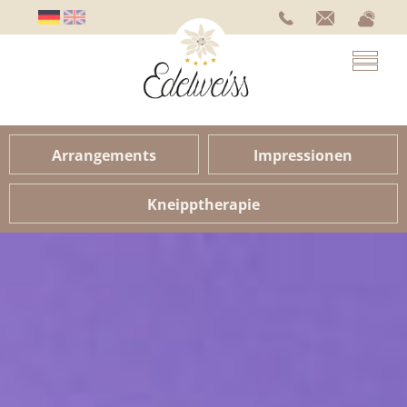
Arrangements
Impressionen
Kneipptherapie