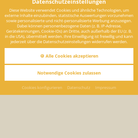
Datenschutzeinstellungen
Diese Website verwendet Cookies und ähnliche Technologien, um
externe Inhalte einzubinden, statistische Auswertungen vorzunehmen
sowie personalisierte und nicht-personalisierte Werbung anzuzeigen.
Dabei können personenbezogene Daten (z. B. IP-Adresse,
Gerätekennungen, Cookie-IDs) an Dritte, auch außerhalb der EU (z. B.
in die USA), übermittelt werden. Ihre Einwilligung ist freiwillig und kann
jederzeit über die Datenschutzeinstellungen widerrufen werden.
🍪 Alle Cookies akzeptieren
Notwendige Cookies zulassen
Edelweiss-Thermalpauschale
Cookies konfigurieren
Datenschutz
Impressum
Gesundheitspauschalen im Kneippkur- und WellVitalhotel
Edelweiss
Keine Angebote gefunden