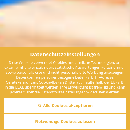
Datenschutzeinstellungen
Diese Website verwendet Cookies und ähnliche Technologien, um
externe Inhalte einzubinden, statistische Auswertungen vorzunehmen
sowie personalisierte und nicht-personalisierte Werbung anzuzeigen.
Dabei können personenbezogene Daten (z. B. IP-Adresse,
Gerätekennungen, Cookie-IDs) an Dritte, auch außerhalb der EU (z. B.
in die USA), übermittelt werden. Ihre Einwilligung ist freiwillig und kann
jederzeit über die Datenschutzeinstellungen widerrufen werden.
🍪 Alle Cookies akzeptieren
Notwendige Cookies zulassen