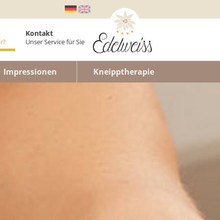
n
Kontakt
r?
Unser Service für Sie
er
Impressionen
Kneipptherapie
laner
enwohnung
n
lt