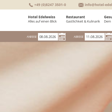
+49 (0)8247 3501-0
info@hotel-ede
Hotel Edelweiss
Restaurant
Gesu
Alles auf einen Blick
Gastlichkeit & Kulinarik
Dem 
Willkommen
Kulinarik & Küche
W
ANREISE
ABREISE
Zimmer & Suiten
Frühstücksbuffet
K
Tagungen & Seminare
Räumlichkeiten
P
Urlaubswetter
G
Auszeichnungen
K
Bewertungen
G
Alles auf einen Blick
Geschichte
Gutscheinwelt