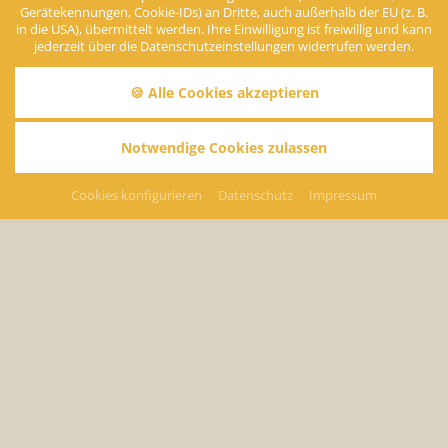
Gerätekennungen, Cookie-IDs) an Dritte, auch außerhalb der EU (z. B.
in die USA), übermittelt werden. Ihre Einwilligung ist freiwillig und kann
jederzeit über die Datenschutzeinstellungen widerrufen werden.
🍪 Alle Cookies akzeptieren
Notwendige Cookies zulassen
Kneippanlagen
Cookies konfigurieren
Datenschutz
Impressum
Stärken Sie Ihr Immunsystem
Im Stadtgebiet Bad Wörishofen stehen Ihnen
22 verschiedene
Kneippanlagen
zur Verfügung. Jede der Anlagen besteht aus
einem Armbade- oder Wassertretbecken oder beidem. An
Schautafeln und Schildern werden die verschiedenen
Anwendungsbereiche sowie die jeweilige Wassertemperatur
aufgezeigt.
Ein Besuch der
Naturwassertretanlagen im Wörthbach
ist
besonders empfehlenswert.