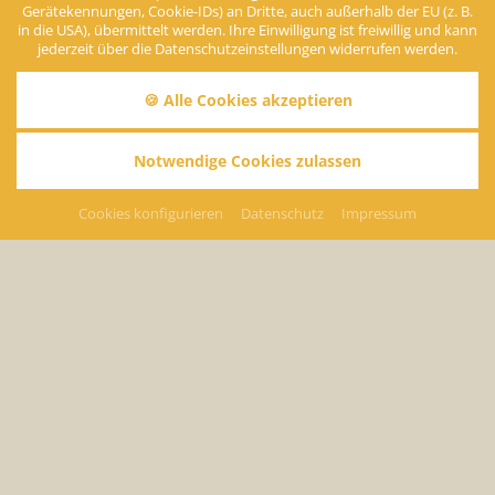
Gerätekennungen, Cookie-IDs) an Dritte, auch außerhalb der EU (z. B.
in die USA), übermittelt werden. Ihre Einwilligung ist freiwillig und kann
jederzeit über die Datenschutzeinstellungen widerrufen werden.
🍪 Alle Cookies akzeptieren
Notwendige Cookies zulassen
Therme Bad Wörishofen
Cookies konfigurieren
Datenschutz
Impressum
Thermalbaden und Erholen - Regeneration für Körper, Geist
und Seele
Gesundheitsförderndes Thermalwasser trifft auf traumhaft
schönes, exotisches Ambiente.
Die staatlich anerkannte Therme Bad Wörishofen ist auf 5.000
m² ein wahres Paradies für alle Erholungssuchende und
Wasserliebhaber. Unter echten Palmen können Sie das ganze
Jahr über die wohlige Wärme des Thermalwassers genießen
oder auf bequemen Liegen unbeschwerte Urlaubsstunden